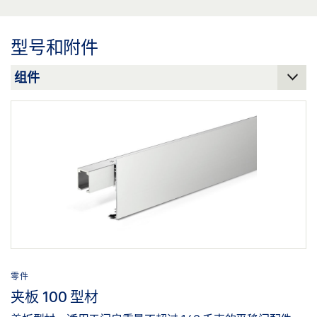
分享
预览
下载 (.PDF | 219 KB)
型号和附件
分享
零件
夹板 100 型材