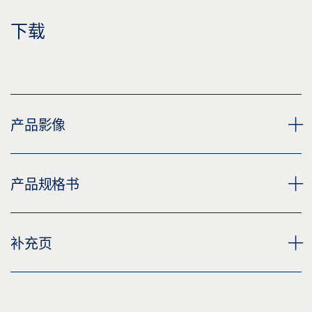
下载
产品影像
夹板套件 100 配置
产品规格书
下载 (PNG)
下载 (JPG)
卡扣式盖板100 完整套装 产品规格书 ZH
补充页
标签义务: © GEZE GmbH
预览
下载 (.PDF | 2 MB)
补充页，手动门系统的安全说明