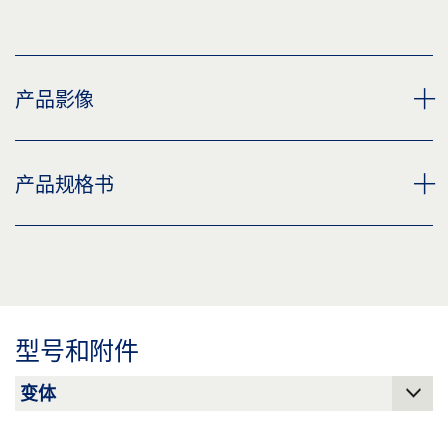
产品影像
CAN INTERFACE ISOL
产品规格书
下载 (PNG)
下载 (JPG)
电气隔离式 CAN/CAN 接口 产品规格书 ZH
标签义务: © GEZE GmbH
预览
下载 (.PDF | 2 MB)
型号和附件
分享