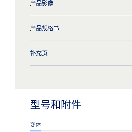
产品影像
高度补偿套件/无级调节天花板间隔件
产品规格书
下载 (PNG)
下载 (JPG)
标签义务: © GEZE GmbH
高度补偿机构/天花板隔板套装，可无级调整 产品
补充页
预览
下载 (.PDF | 2 MB)
分享
补充页，手动门系统的安全说明
预览
下载 (.PDF | 219 KB)
分
型号和附件
变体