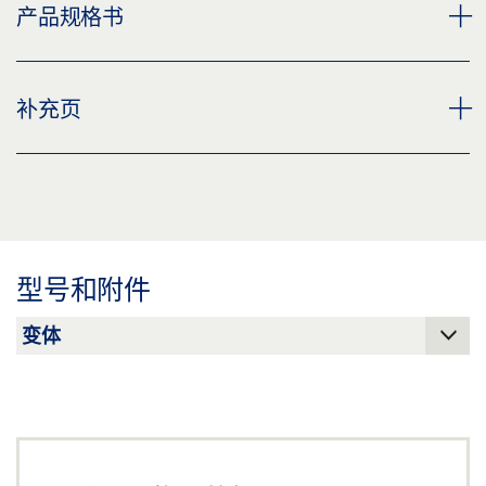
门夹型材 LEVOLAN
产品规格书
下载 (PNG)
下载 (JPG)
固定木门/金属门的夹紧型材 产品规格书 ZH
补充页
标签义务: © GEZE GmbH
预览
下载 (.PDF | 2 MB)
补充页，手动门系统的安全说明
分享
预览
下载 (.PDF | 219 KB)
型号和附件
分享