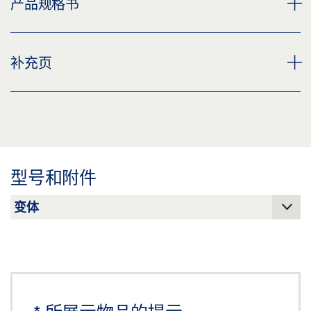
产品规格书
镀锌钢导轨 产品规格书 ZH
补充页
预览
下载 (.PDF | 2 MB)
补充页，手动门系统的安全说明
分享
预览
下载 (.PDF | 219 KB)
型号和附件
分享