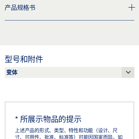
天花板夹紧固定弯角 GC 365 / GC 341
产品规格书
下载 (PNG)
下载 (JPG)
GC 365 / GC 341 吊装式套件 产品规格书 ZH
标签义务: © GEZE GmbH
预览
下载 (.PDF | 2 MB)
型号和附件
分享
*
所展示物品的提示
上述产品的形式、类型、特性和功能（设计、尺
寸、可用性、批准、标准等）可能因国家而异。如