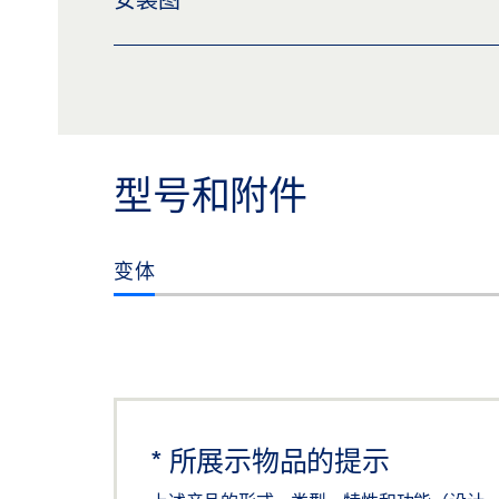
预览
下载 (.PDF | 560 KB)
分
BOXER P 2-4 双向开启门木轴铰链型号 C
预览
下载 (.PDF | 120 KB)
分
双向开启门轴铰链 PENDULO BOXER P 闭门力 EN
型号和附件
下载 (.DXF | 801 KB)
分享
变体
*
所展示物品的提示