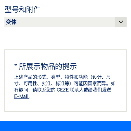
下载 (.PDF | 120 KB)
下载 (.PDF | 2 MB)
型号和附件
分享
分享
双向开启门轴铰链 PENDULO BOXER P 闭门力 EN 2-4
下载 (.DXF | 801 KB)
分享
*
所展示物品的提示
上述产品的形式、类型、特性和功能（设计、尺
寸、可用性、批准、标准等）可能因国家而异。如
有疑问，请联系您的 GEZE 联系人或给我们发送
E-Mail
.