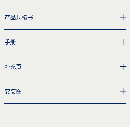
滑尺 BOXER 12 MM
产品规格书
下载 (PNG)
下载 (JPG)
BOXER P 12 MM 滑尺 产品规格书 ZH
手册
标签义务: © GEZE GmbH
预览
下载 (.PDF | 2 MB)
BOXER 滑尺 12 MM
补充页
分享
预览
下载 (.PDF | 2 MB)
CUSTOMER INFORMATION DOOR CLOSER
安装图
分享
预览
下载 (.PDF | 560 KB)
BOXER P 2-4 双向开启门木轴铰链型号 C
滑杆 P BOXER 2-4
分享
预览
预览