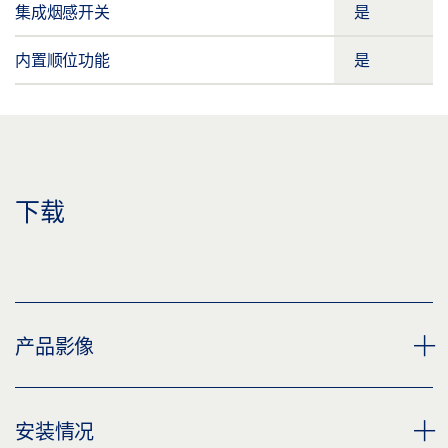
集成烟感开关
是
内置顺位功能
是
下载
产品影像
闭门器系统 TS 5000 R-ISM/0 SOFTCLOSE / ECLINE 带硬
安装情况