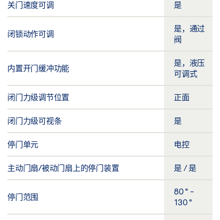
关门速度可调
是
是，通过
闭锁动作可调
阀
是，液压
内置开门缓冲功能
可调式
闭门力级调节位置
正面
闭门力级可视条
是
停门单元
电控
主动门扇/被动门扇上的停门装置
是 / 是
80 ° -
停门范围
130 °