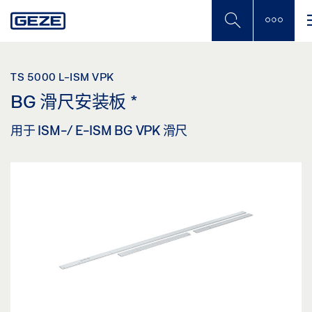
Skip
to
main
content
TS 5000 L-ISM VPK
BG 滑尺安装板
*
用于 ISM-/ E-ISM BG VPK 滑尺