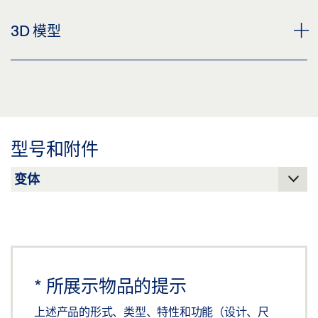
下载 (.PDF | 2 MB)
CUSTOMER INFORMATION DOOR CLOSER
3D 模型
分享
预览
下载 (.PDF | 560 KB)
图纸 L-ISM L-E-ISM 安装板
分享
预览
下载 (.PDF | 38 KB)
型号和附件
分享
盖泽三维模型 TS 5000 L-ISM / TS 5000 L-E-ISM / 安装板
下载 (.STP | 608 KB)
分享
*
所展示物品的提示
上述产品的形式、类型、特性和功能（设计、尺