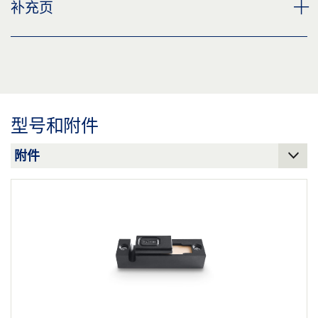
TS 5000 E-ISM/S 滑尺 * 产品规格书 ZH
补充页
标签义务: © GEZE GmbH
预览
下载 (.PDF | 2 MB)
CUSTOMER INFORMATION DOOR CLOSER
分享
预览
下载 (.PDF | 560 KB)
型号和附件
分享