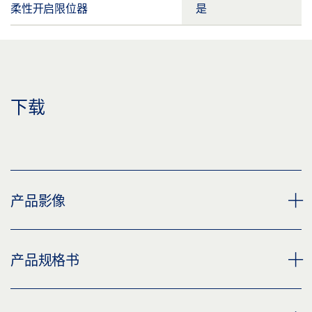
柔性开启限位器
是
下载
产品影像
隐藏式闭门顺位控制滑尺 TS 5000 超长型
产品规格书
下载 (PNG)
下载 (JPG)