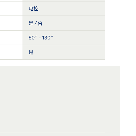
电控
是 / 否
80 ° - 130 °
是