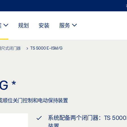
案
规划
安装
服务
滑尺式闭门器
TS 5000 E-ISM/G
/G
*
成顺位关门控制和电动保持装置
系统配备两个闭门器：TS 5000和
装置