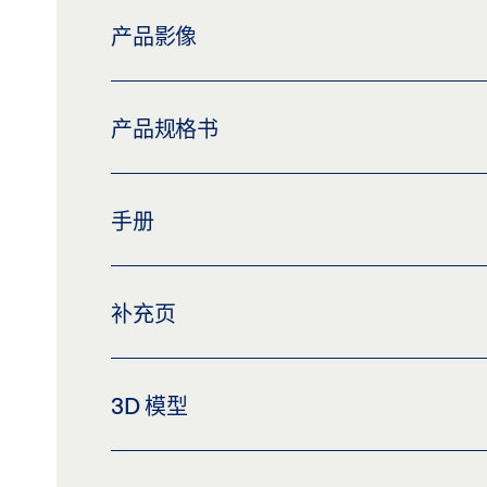
产品影像
闭门器 TS 5000 L-ISM
产品规格书
下载 (PNG)
下载 (JPG)
标签义务: © GEZE GmbH
TS 5000 E-ISM/G 产品规格书 ZH
手册
预览
下载 (.PDF | 3 MB)
分享
TS 5000
补充页
预览
下载 (.PDF | 5 MB)
分享
CUSTOMER INFORMATION DOOR CLOSER
3D 模型
预览
下载 (.PDF | 560 KB)
分
图纸 TS 5000 和变体版本，带 E-ISM 滑