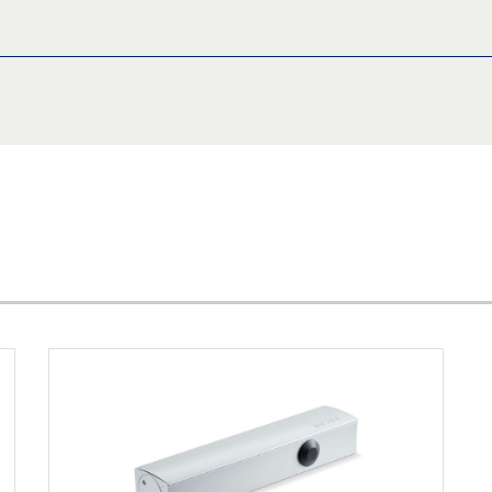
享
RS
轨，无安装板，在合页侧门扇安装
享
享