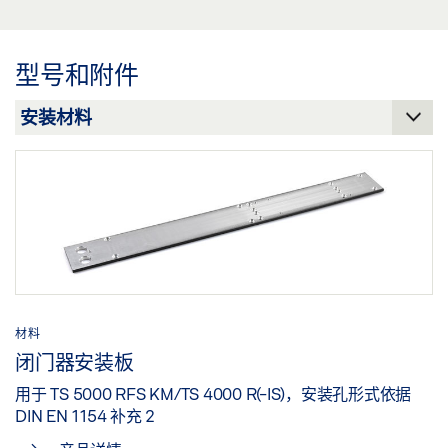
分享
预览
下载 (.PDF | 114 KB)
型号和附件
分享
材料
闭门器安装板
用于 TS 5000 RFS KM/TS 4000 R(-IS)，安装孔形式依据
DIN EN 1154 补充 2