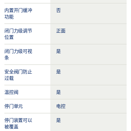
内置开门缓冲
否
功能
闭门力级调节
正面
位置
闭门力级可视
是
条
安全阀门防止
是
过载
温控阀
是
停门单元
电控
停门装置可以
是
被覆盖