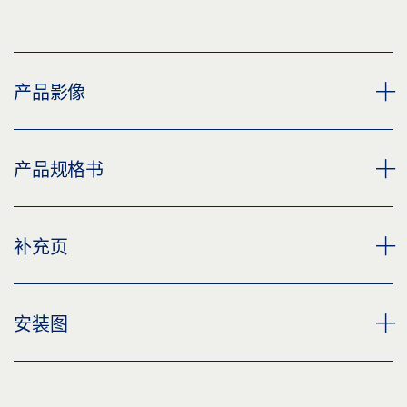
产品影像
GEZE TS 4000 R-IS KM BG 常开触点
产品规格书
下载 (PNG)
下载 (JPG)
TS 4000 R-IS KM BG 闭门器本体 * 产品规格书 ZH
补充页
标签义务: © GEZE GmbH
预览
下载 (.PDF | 2 MB)
CUSTOMER INFORMATION DOOR CLOSER
安装图
分享
预览
下载 (.PDF | 560 KB)
TS 4000 R-IS/ 4000 R 第二装置