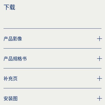
下载
产品影像
GEZE TS 4000 IS CLOSER
产品规格书
下载 (PNG)
下载 (JPG)
TS 4000 IS 闭门器本体 产品规格书 ZH
补充页
标签义务: © GEZE GmbH
预览
下载 (.PDF | 2 MB)
CUSTOMER INFORMATION DOOR CLOSER
安装图
分享
预览