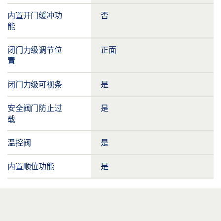
内置开门缓冲功
否
能
闭门力级调节位
正面
置
闭门力级可视条
是
安全阀门防止过
是
载
温控阀
是
内置顺位功能
是