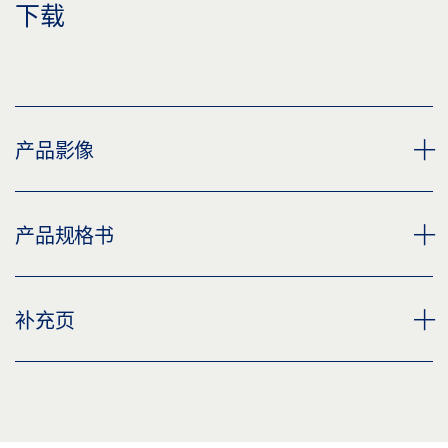
下载
产品影像
TS 5000 R 滑轨，R 滑轨 TS 5000 合页异侧,TS 5000 R 滑
产品规格书
轨，无电子停门功能
下载 (PNG)
BG TS 5000 R-滑尺 * 产品规格书 ZH
补充页
下载 (JPG)
预览
标签义务: © GEZE GmbH
下载 (.PDF | 2 MB)
CUSTOMER INFORMATION DOOR CLOSER
分享
预览