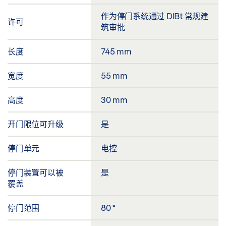
作为停门系统通过 DIBt 常规建
许可
筑审批
长度
745 mm
宽度
55 mm
高度
30 mm
开门限位可升级
是
停门单元
电控
停门装置可以被
是
覆盖
停门范围
80 °