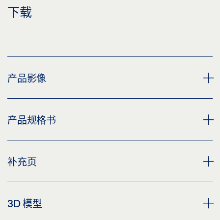
下载
产品影像
安装板 闭门器
产品规格书
下载 (PNG)
下载 (JPG)
闭门器安装板 产品规格书 ZH
补充页
标签义务: © GEZE GmbH
预览
下载 (.PDF | 2 MB)
安装板 闭门器
CUSTOMER INFORMATION DOOR CLOSER
3D 模型
下载 (PNG)
分享
预览