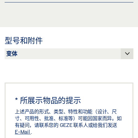
下载 (JPG)
下载 (.PDF | 560 KB)
图纸 TS 4000 TS 5000 安装板
标签义务: © GEZE GmbH
分享
预览
下载 (.PDF | 73 KB)
型号和附件
分享
盖泽三维模型 TS 4000 / TS 5000 安装板
下载 (.STP | 4 MB)
分享
*
所展示物品的提示
上述产品的形式、类型、特性和功能（设计、尺
寸、可用性、批准、标准等）可能因国家而异。如
有疑问，请联系您的 GEZE 联系人或给我们发送
E-Mail
.