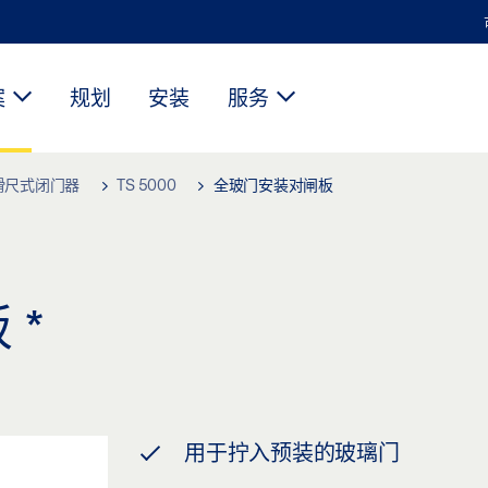
案
规划
安装
服务
滑尺式闭门器
TS 5000
全玻门安装对闸板
板
*
用于拧入预装的玻璃门