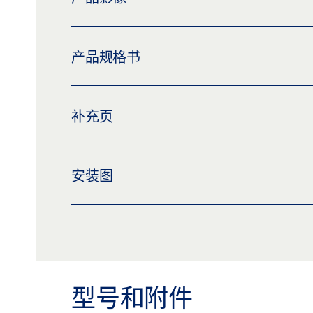
全玻门安装和夹紧板
产品规格书
下载 (PNG)
下载 (JPG)
标签义务: © GEZE GmbH
全玻门安装对闸板 产品规格书 ZH
补充页
预览
下载 (.PDF | 2 MB)
分享
CUSTOMER INFORMATION DOOR CLOSER
安装图
预览
下载 (.PDF | 560 KB)
分
TS 3000、TS 5000 和变型玻璃门，带有安装和
下载 (.DXF | 363 KB)
分享
型号和附件