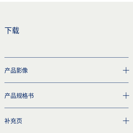
下载
产品影像
闭门器钻孔模板
产品规格书
下载 (PNG)
下载 (JPG)
闭门器钻孔模板 产品规格书 ZH
补充页
标签义务: © GEZE GmbH
预览