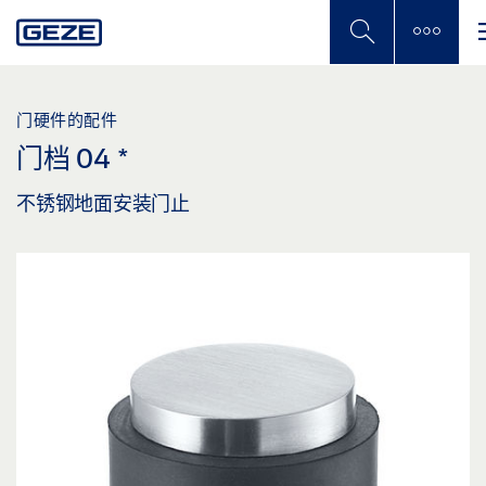
Skip
to
main
content
门硬件的配件
门档 04
*
不锈钢地面安装门止