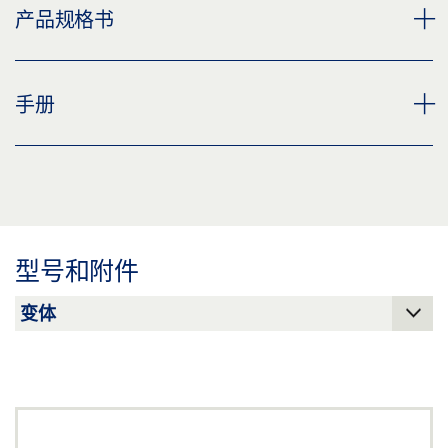
盖泽门止
产品规格书
标签义务: © GEZE GmbH
下载 (PNG)
下载 (JPG)
门档 04 * 产品规格书 ZH
手册
标签义务: © GEZE GmbH
预览
下载 (.PDF | 2 MB)
盖泽门限位器，门架
分享
预览
下载 (.PDF | 2 MB)
型号和附件
分享