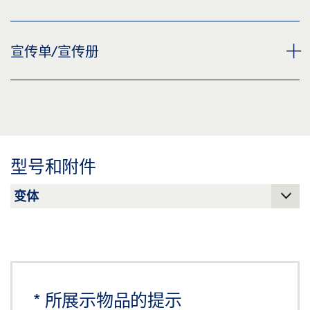
下载 (PNG)
下载 (JPG)
开槽模板 * 产品规格书 ZH
宣传单/宣传册
标签义务: © GEZE GmbH
预览
下载 (.PDF | 2 MB)
折页，GEZE ACTIVESTOP
分享
预览
下载 (.PDF | 1 MB)
型号和附件
分享
*
所展示物品的提示