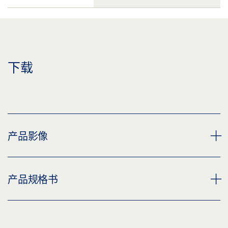
下载
产品影像
滚轮滑轨 EMD-F，ROBO POWERTURN
产品规格书
下载 (PNG)
下载 (JPG)
带可拧接螺销的导轨 EMD * 产品规格书 ZH