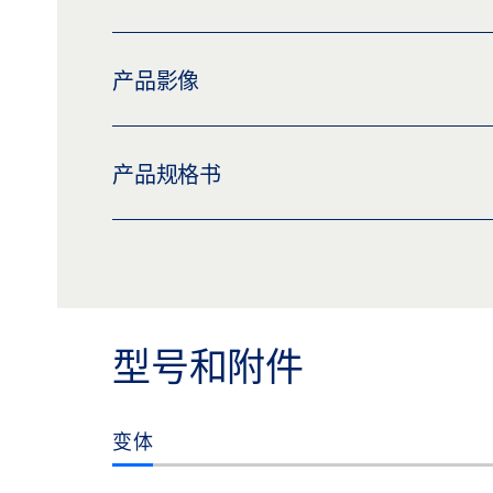
产品影像
电缆和箱体 ECTURN
产品规格书
下载 (PNG)
下载 (JPG)
标签义务: © GEZE GmbH
ECTURN INSIDE 外部程序开关 * 产品规格书 
预览
下载 (.PDF | 2 MB)
分享
型号和附件
变体