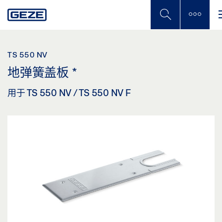
Skip
to
main
content
TS 550 NV
地弹簧盖板
*
用于 TS 550 NV / TS 550 NV F