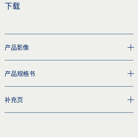
下载
产品影像
轴铰链型号 DB 组合
产品规格书
下载 (PNG)
下载 (JPG)
双向开启门的枢轴铰链 产品规格书 ZH
补充页
标签义务: © GEZE GmbH
预览
下载 (.PDF | 2 MB)
CUSTOMER INFORMATION DOOR CLOSER
分享
预览