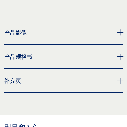
产品影像
轴铰链型号 B 55 MM
产品规格书
下载 (PNG)
下载 (JPG)
双向开启门枢轴合页 产品规格书 ZH
补充页
标签义务: © GEZE GmbH
预览
下载 (.PDF | 2 MB)
CUSTOMER INFORMATION DOOR CLOSER
分享
预览
下载 (.PDF | 560 KB)