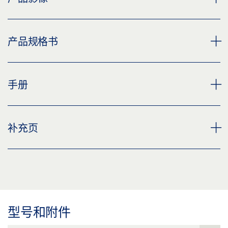
TS 550 NV
产品规格书
下载 (PNG)
下载 (JPG)
TS 500 NV 闭门器本体 产品规格书 ZH
手册
标签义务: © GEZE GmbH
预览
下载 (.PDF | 2 MB)
TS 500 NV EN 1-4
TS 500 NV, TS 500 N-EN 3
补充页
下载 (PNG)
分享
预览
下载 (JPG)
下载 (.PDF | 7 MB)
CUSTOMER INFORMATION DOOR CLOSER
标签义务: © GEZE GmbH
分享
预览
下载 (.PDF | 560 KB)
型号和附件
盖板
分享
预览