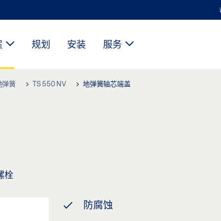
案
规划
安装
服务
地弹簧
TS 550 NV
地弹簧轴芯端盖
螺栓
防腐蚀