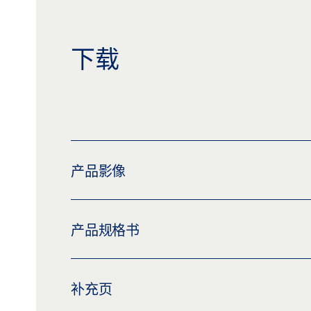
下载
产品影像
盖泽轴头地弹簧
产品规格书
下载 (PNG)
下载 (JPG)
标签义务: © GEZE GmbH
地弹簧轴芯端盖 * 产品规格书 ZH
补充页
预览
下载 (.PDF | 2 MB)
分享