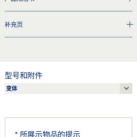
用于隐藏式墙壁角铁 PERLAN 43 MM 的垫片型材 10 MM
补充页
产品规格书 ZH
预览
补充页，手动门系统的安全说明
下载 (.PDF | 3 MB)
预览
分享
下载 (.PDF | 219 KB)
型号和附件
分享
*
所展示物品的提示