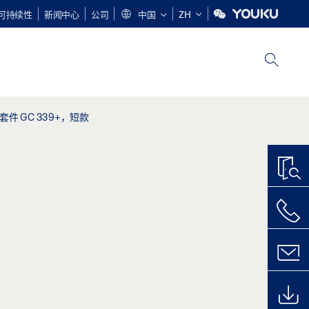
可持续性
新闻中心
公司
中国
ZH
件 GC 339+，短款