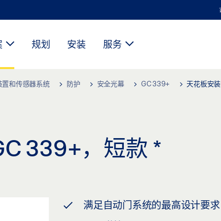
案
规划
安装
服务
装置和传感器系统
防护
安全光幕
GC 339+
天花板安装套
C 339+，短款
*
满足自动门系统的最高设计要求