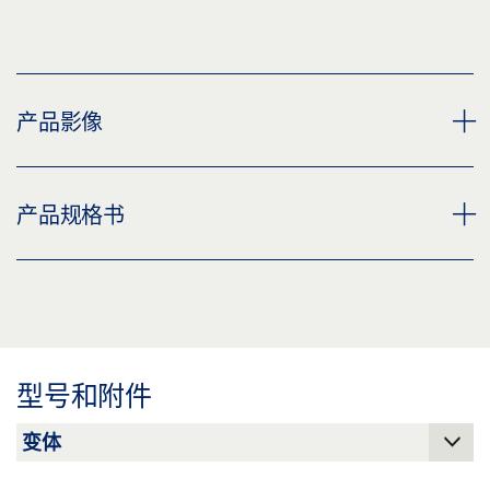
产品影像
用于 GC 363、GC 339 的防护罩
产品规格书
下载 (PNG)
下载 (JPG)
气候防护罩 GC 363+ / GC 339+ * 产品规格书 ZH
标签义务: © GEZE GmbH
预览
下载 (.PDF | 2 MB)
型号和附件
分享