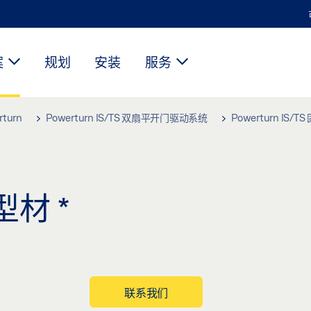
案
规划
安装
服务
rturn
Powerturn IS/TS 双扇平开门驱动系统
Powerturn IS/T
盖型材
*
联系我们